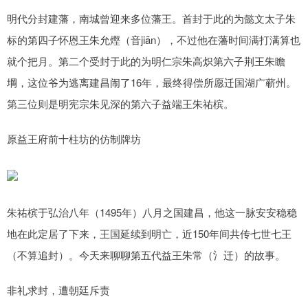
明代分封建藩，南城曾迎来多位藩王。首封于此的为懿文太子朱
标的第四子怀恩王朱允熞（音jiān），不过他在藩时间满打满算也
就个把月。第二个受封于此的为明仁宗朱高炽第六子荆王朱瞻
堈，这位爷为逃离建昌闹了16年，最终得偿所愿迁国湖广蕲州。
第三位则是明宪宗朱见深的第六子益端王朱祐槟。
原益王府前十柱坊的仿制牌坊
朱祐槟于弘治八年（1495年）八月之国建昌，他这一脉安安稳稳
地在此定居了下来，王国延续到明亡，近150年间共传七世七王
（不算追封）。今天来聊聊第五代益王朱常（氵迁）的故事。
非礼求封，遭朝廷斥责