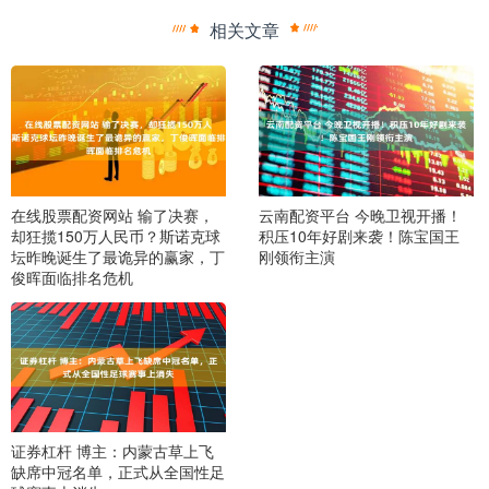
相关文章
在线股票配资网站 输了决赛，
云南配资平台 今晚卫视开播！
却狂揽150万人民币？斯诺克球
积压10年好剧来袭！陈宝国王
坛昨晚诞生了最诡异的赢家，丁
刚领衔主演
俊晖面临排名危机
证券杠杆 博主：内蒙古草上飞
缺席中冠名单，正式从全国性足