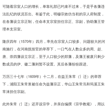
可随着宗室人口的增长，单靠礼部已约束不过来，于是乎各藩违
法乱纪的状况百出。有鉴于此，明穆宗效仿当初的宗人府制度，
在各藩设立宗正制，任命本支宗室担任宗正、宗副，协助藩王管
理本支宗室。
隆庆四年（1570年）四月，率先在宗室人口较多、问题较大的河
南施行，在河南抚按官的举荐下，一口气在人数众多的周、赵、
唐、崇四藩设立宗正，至于人口较少的郑藩，及藩王被废只剩少
数成员的伊、徽二藩则暂不设置。其后各藩纷纷跟进。
万历三十七年（1609年）十二月，在益王朱常（氵迁）的举荐
下，浦阳王朱常浆被任命为益藩宗正，华山王朱常汛和筠溪王朱
常涞担任宗副。
此外朱常（氵迁）还开设宗学，并亲自编撰《宗学教规》，用以