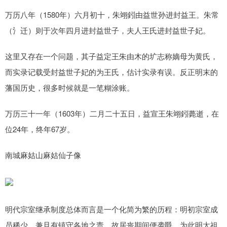
万历八年（1580年）六月初十，朱翊鈏由益世孙进封益王。朱常
（氵迁）则于次年四月进封益世子，夫人王氏进封益世子妃。
这里又存在一个问题，其子益定王朱由木的圹志称嫡母为黄氏，
而实录记载受封益世子妃的为王氏，估计实录有误。反正明末的
藩国历史，很多时候就是一笔糊涂账。
万历三十一年（1603年）二月二十五日，益宣王朱翊鈏薨逝，在
位24年，终年67岁。
南城麻姑山麻姑仙子像
明代宗室继承制度总体而言是一个化简为繁的历程：明初宗室成
员稀少，兼且有镇守各地之责，故居丧期间便袭爵，为此明太祖