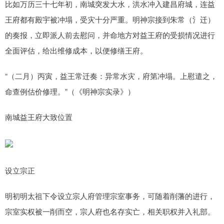
比如万历三十七年初，南城突发大水，洪水冲入建昌府城，连益
王府都有殿宇被冲塌，受灾十分严重。明神宗接到朱常（氵迁）
的奏报，立即派人前去慰问，并命地方对益王府的受损情况进行
全面评估，给出维修成本，以便修缮王府。
“（二月）丙寅，益王常迁奏：异常水灾，府第冲塌。上慰遣之，
命查例估价修理。”（《明神宗实录》）
南城益王府大致位置
设立宗正
明初明太祖下令设立宗人府管理宗室事务，可随着削藩的进行，
宗室实权被一削而空，宗人府也名存实亡，相关职权并入礼部。