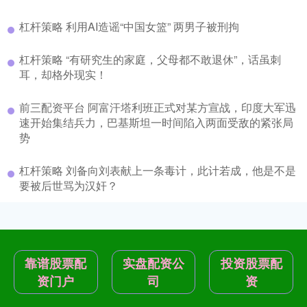
杠杆策略 利用AI造谣“中国女篮” 两男子被刑拘
杠杆策略 “有研究生的家庭，父母都不敢退休”，话虽刺
耳，却格外现实！
前三配资平台 阿富汗塔利班正式对某方宣战，印度大军迅
速开始集结兵力，巴基斯坦一时间陷入两面受敌的紧张局
势
杠杆策略 刘备向刘表献上一条毒计，此计若成，他是不是
要被后世骂为汉奸？
靠谱股票配
实盘配资公
投资股票配
资门户
司
资