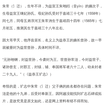
朱常（氵迁），生年不详，为益宣王朱翊鈏（音yǐn）的嫡次子，
生母益宣王继妃孙氏。母妃孙氏受封于嘉靖三十七年（1558年）
闰七月，同母五弟淳河王朱常汭生于嘉靖四十四年（1565年）七
月初五，推测其生于嘉靖三十八年左右。
因大哥早夭，他序齿居长，名义上为益恭王的嫡长曾孙，故一早
就被册封为益世曾孙，具体时间不详。
“元孙翊铡，封益世孙，今袭封为王。世曾孙常涟，今封益世子。
诸孙曾玄，封郡王，封镇，辅、奉国将军者六十二人，幼未封者
二十九人。”（《益恭王圹志》）
奇怪的是，圹志中朱常（氵迁）父子俩的姓名都存在问题，朱常
涟是他的十九弟，后受封奉新王。因阿越没能找到圹志石碑或拓
片，是故究竟是原文如此，还是网上资料有错不得而知。