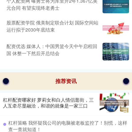
个人配资网 曝勇士将为库里开2年1.367亿美
元合同 有望实现终老勇士
股票配资学院 俄美制定联合计划 国际空间站
运行拟于2030年底结束
配资优选 媒体人：中国男篮今天中午启程回
国 休整一下然后开总结会
推荐资讯
杠杆配资哪家好 萝莉女和白人情侣逛街，三
人互牵尽显融洽，和谐的就像是一家三口
杠杆策略 我怀疑我公司的电脑被老板监控了！别慌，这样
查一查就知道！