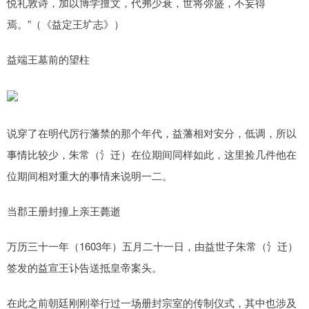
悦礼敦诗，加以博学擅文，代弗少衰，世将弥盛，不妄得
焉。”（《益定王圹志》）
益端王墓前的望柱
说穿了在明代厉行藩禁的那个年代，益藩相对安分，低调，所以
事情比较少，朱常（氵迁）在位期间同样如此，这里捡几件他在
位期间相对重大的事情来说明一二。
当郡王册封撞上亲王薨逝
万历三十一年（1603年）五月二十一日，由益世子朱常（氵迁）
签发的益宣王讣告送抵皇帝案头。
在此之前朝廷刚刚举行过一场册封宗室的传制仪式，其中也涉及