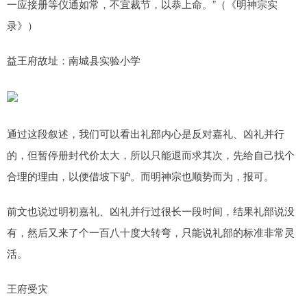
一应接册等仪通如常，不宜裁节，以恭上命。”（《明神宗实
录》）
益王府故址：南城县实验小学
通过这段叙述，我们可以看出礼部内心是反对嘉礼、凶礼并行
的，但暂停册封代价太大，所以只能退而求其次，先给自己找个
合理的理由，以便借坡下驴。而明神宗也顺势而为，报可。
前文也说过明初嘉礼、凶礼并行过很长一段时间，结果礼部说没
有，然后又来了个一百八十度大转弯，只能说礼部的标准非常灵
活。
王府受灾