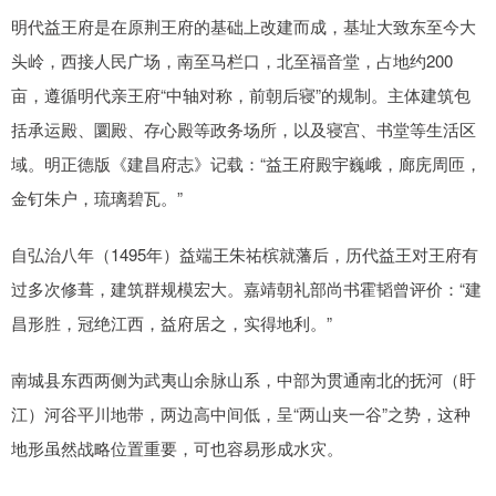
明代益王府是在原荆王府的基础上改建而成，基址大致东至今大
头岭，西接人民广场，南至马栏口，北至福音堂，占地约200
亩，遵循明代亲王府“中轴对称，前朝后寝”的规制。主体建筑包
括承运殿、圜殿、存心殿等政务场所，以及寝宫、书堂等生活区
域。明正德版《建昌府志》记载：“益王府殿宇巍峨，廊庑周匝，
金钉朱户，琉璃碧瓦。”
自弘治八年（1495年）益端王朱祐槟就藩后，历代益王对王府有
过多次修葺，建筑群规模宏大。嘉靖朝礼部尚书霍韬曾评价：“建
昌形胜，冠绝江西，益府居之，实得地利。”
南城县东西两侧为武夷山余脉山系，中部为贯通南北的抚河（盱
江）河谷平川地带，两边高中间低，呈“两山夹一谷”之势，这种
地形虽然战略位置重要，可也容易形成水灾。