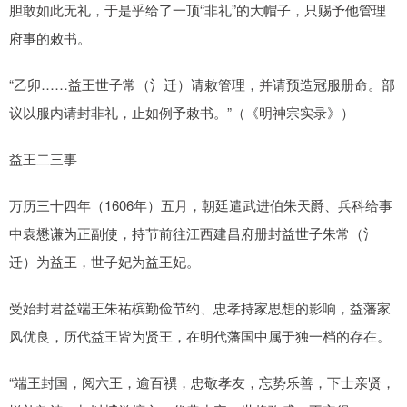
胆敢如此无礼，于是乎给了一顶“非礼”的大帽子，只赐予他管理
府事的敕书。
“乙卯……益王世子常（氵迁）请敕管理，并请预造冠服册命。部
议以服内请封非礼，止如例予敕书。”（《明神宗实录》）
益王二三事
万历三十四年（1606年）五月，朝廷遣武进伯朱天爵、兵科给事
中袁懋谦为正副使，持节前往江西建昌府册封益世子朱常（氵
迁）为益王，世子妃为益王妃。
受始封君益端王朱祐槟勤俭节约、忠孝持家思想的影响，益藩家
风优良，历代益王皆为贤王，在明代藩国中属于独一档的存在。
“端王封国，阅六王，逾百禩，忠敬孝友，忘势乐善，下士亲贤，