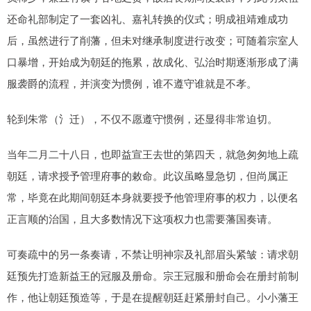
还命礼部制定了一套凶礼、嘉礼转换的仪式；明成祖靖难成功
后，虽然进行了削藩，但未对继承制度进行改变；可随着宗室人
口暴增，开始成为朝廷的拖累，故成化、弘治时期逐渐形成了满
服袭爵的流程，并演变为惯例，谁不遵守谁就是不孝。
轮到朱常（氵迁），不仅不愿遵守惯例，还显得非常迫切。
当年二月二十八日，也即益宣王去世的第四天，就急匆匆地上疏
朝廷，请求授予管理府事的敕命。此议虽略显急切，但尚属正
常，毕竟在此期间朝廷本身就要授予他管理府事的权力，以便名
正言顺的治国，且大多数情况下这项权力也需要藩国奏请。
可奏疏中的另一条奏请，不禁让明神宗及礼部眉头紧皱：请求朝
廷预先打造新益王的冠服及册命。宗王冠服和册命会在册封前制
作，他让朝廷预造等，于是在提醒朝廷赶紧册封自己。小小藩王