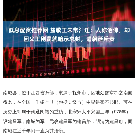
南城县，位于江西省东部，隶属于抚州市，因地处豫章郡之南而
得名，在全国一千多个县（包括县级市）中显得毫不起眼。可在
历史上却属于沟通闽赣的重镇，北宋宋太平兴国三年（978年）
设建昌军，南城为军，元改建昌军为建昌路，明清为建昌府，而
南城在近千年间一直为其治所。