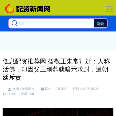
搜索
低息配资推荐网 益敬王朱常氵迁：人称
活佛，却因父王刚薨就暗示求封，遭朝
廷斥责
来源：沪深配资
网站：汇赢配资
日期：2026-05-28
15:14:33
查看：80