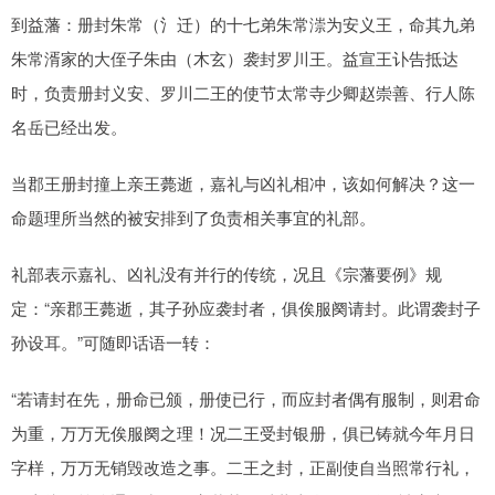
到益藩：册封朱常（氵迁）的十七弟朱常漴为安义王，命其九弟
朱常湑家的大侄子朱由（木玄）袭封罗川王。益宣王讣告抵达
时，负责册封义安、罗川二王的使节太常寺少卿赵崇善、行人陈
名岳已经出发。
当郡王册封撞上亲王薨逝，嘉礼与凶礼相冲，该如何解决？这一
命题理所当然的被安排到了负责相关事宜的礼部。
礼部表示嘉礼、凶礼没有并行的传统，况且《宗藩要例》规
定：“亲郡王薨逝，其子孙应袭封者，俱俟服阕请封。此谓袭封子
孙设耳。”可随即话语一转：
“若请封在先，册命已颁，册使已行，而应封者偶有服制，则君命
为重，万万无俟服阕之理！况二王受封银册，俱已铸就今年月日
字样，万万无销毁改造之事。二王之封，正副使自当照常行礼，