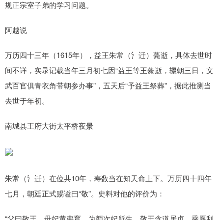
规正宗室子弟的学习问题。
阿越说
万历四十三年（1615年），益王朱常（氵迁）薨逝，具体去世时
间不详，实录记载当年三月初七因“益王等王薨逝，辍朝三日，文
武百官俱青衣角带朝参办事”，五天后“予益王祭葬”，据此推测当
去世于年初。
南城县王府大街太平桥夜景
朱常（氵迁）在位共10年，寿数当在知天命上下。万历四十四年
七月，朝廷正式赐谥曰“敬”。史料对他的评价为：
“父曰敬王。母妃黄弗育，为颜次妃所生。敬王含道居贞，乘愿利