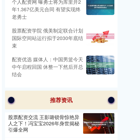
个人配资网 曝勇士将为库里开2
年1.367亿美元合同 有望实现终
老勇士
股票配资学院 俄美制定联合计划
国际空间站运行拟于2030年底结
束
配资优选 媒体人：中国男篮今天
中午启程回国 休整一下然后开总
结会
推荐资讯
股票配资交流 王影璐锁骨惊艳异
人之下！冯宝宝2026年身世揭秘
引爆全网