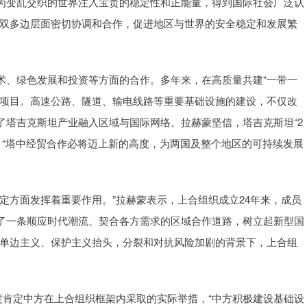
为变乱交织的世界注入宝贵的稳定性和正能量，得到国际社会广泛认
在双多边层面密切协调和合作，促进地区与世界的安全稳定和发展繁
、绿色发展和投资等方面的合作。多年来，在高质量共建“一带一
业项目。高速公路、隧道、输电线路等重要基础设施的建设，不仅改
了塔吉克斯坦产业融入区域与国际网络。拉赫蒙坚信，塔吉克斯坦“2
接，“塔中经贸合作必将迈上新的高度，为两国及整个地区的可持续发展
方面发挥着重要作用。”拉赫蒙表示，上合组织成立24年来，成员
了一条顺应时代潮流、契合各方需求的区域合作道路，树立起新型国
，单边主义、保护主义抬头，分裂和对抗风险加剧的背景下，上合组
肯定中方在上合组织框架内采取的实际举措，“中方积极建设基础设