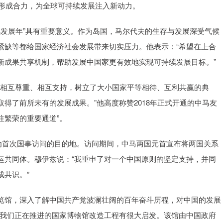
、形成合力，为全球可持续发展注入新动力。
续发展年”具有重要意义。作为岛国，马尔代夫的生存与发展深受气候
紧缺等都给国家经济社会发展带来切实压力。他表示：“希望在上合
新成果共享机制，帮助发展中国家更有效地实现可持续发展目标。”
相互尊重、相互支持，树立了大小国家平等相待、互利共赢的典
得了前所未有的发展成果。”他高度称赞2018年正式开通的中马友
往繁荣的重要通道”。
为首次国事访问的目的地。访问期间，中马两国元首宣布将两国关系
运共同体。穆伊兹说：“我重申了对一个中国原则的坚定支持，并同
成共识。”
馆，深入了解中国共产党波澜壮阔的百年奋斗历程，对中国的发展
对我们正在推进的国家博物馆改造工程有很大启发。该馆由中国政府