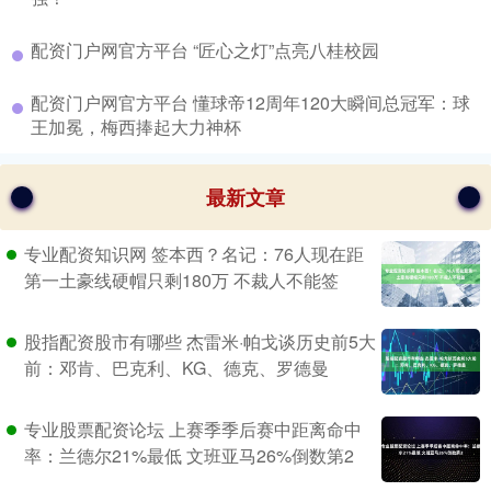
​配资门户网官方平台 “匠心之灯”点亮八桂校园
​配资门户网官方平台 懂球帝12周年120大瞬间总冠军：球
王加冕，梅西捧起大力神杯
最新文章
专业配资知识网 签本西？名记：76人现在距
第一土豪线硬帽只剩180万 不裁人不能签
股指配资股市有哪些 杰雷米·帕戈谈历史前5大
前：邓肯、巴克利、KG、德克、罗德曼
专业股票配资论坛 上赛季季后赛中距离命中
率：兰德尔21%最低 文班亚马26%倒数第2