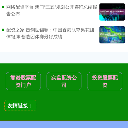
网络配资平台 澳门“三五”规划公开咨询总结报
告公布
配资之家 击剑世锦赛：中国香港队夺男花团
体银牌 创造团体赛最好成绩
靠谱股票配
实盘配资公
投资股票配
资门户
司
资
友情链接：