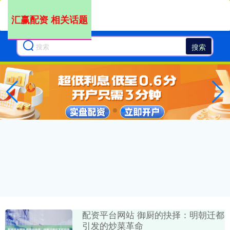
汇赢配资 相关话题
搜索
配资平台网站 御厨的抉择：明朝迁都
引发的炒菜革命