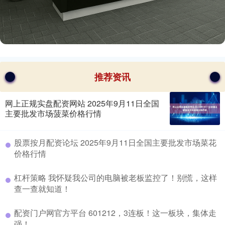
推荐资讯
网上正规实盘配资网站 2025年9月11日全国
主要批发市场菠菜价格行情
​股票按月配资论坛 2025年9月11日全国主要批发市场菜花
价格行情
​杠杆策略 我怀疑我公司的电脑被老板监控了！别慌，这样
查一查就知道！
​配资门户网官方平台 601212，3连板！这一板块，集体走
强！